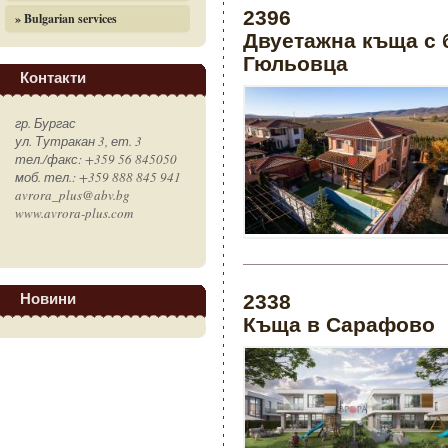
2396
» Bulgarian services
Двуетажна къща с 
Гюльовца
Контакти
гр. Бургас
ул. Тутракан 3, ет. 3
тел./факс: +359 56 845050
моб. тел.: +359 888 845 941
avrora_plus@abv.bg
www.avrora-plus.com
Новини
2338
Къща в Сарафово