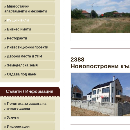
» Многостайни
апартаменти и мезонети
»
Къщи и вили
» Бизнес имоти
» Ресторанти
» Инвестиционни проекти
» Дворни места и УПИ
2388
» Земеделска земя
Новопостроени къ
» Отдава под наем
Съвети / Информация
» Политика за защита на
личните данни
» Услуги
» Информация