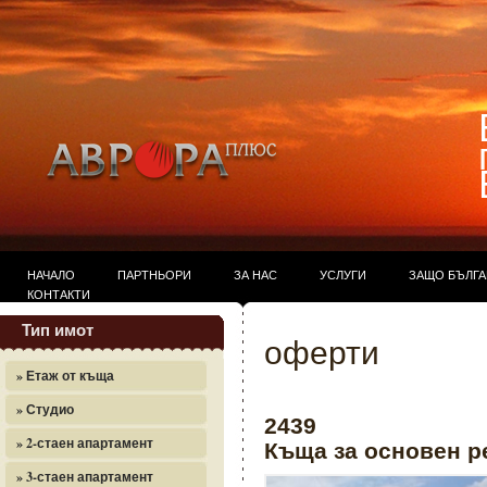
НАЧАЛО
ПАРТНЬОРИ
ЗА НАС
УСЛУГИ
ЗАЩО БЪЛГ
КОНТАКТИ
Тип имот
оферти
» Етаж от къща
» Студио
2439
» 2-стаен апартамент
Къща за основен ре
» 3-стаен апартамент