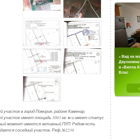
» Вид на м
Двухкомна
в «Вилла А
Влас
Агентство н
«Аврора Плюс
й участок в город Поморие, районе Каменар,
 участок имеет площадь 3003 кв. м и имеет статус
анный момент имеется активный ПУП. Рядом есть
одается соседний участок. Реф.№2230