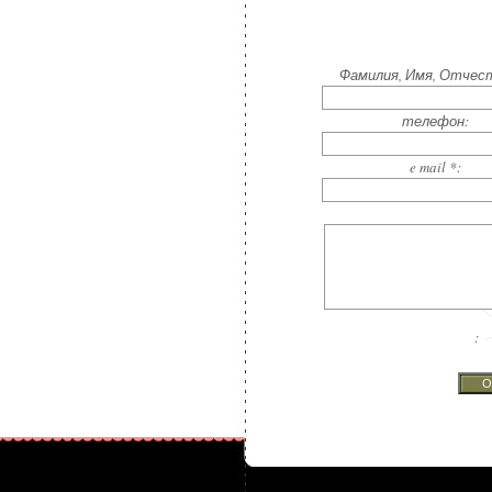
Фамилия, Имя, Отчест
телефон:
e mail *:
: