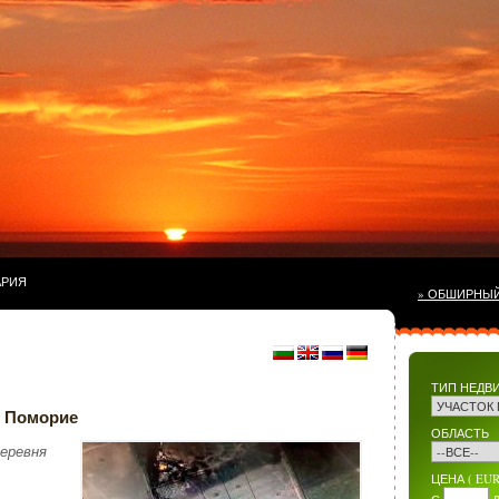
АРИЯ
» ОБШИРНЫ
ТИП НЕДВ
д Поморие
ОБЛАСТЬ
Деревня
ЦЕНА ( EUR