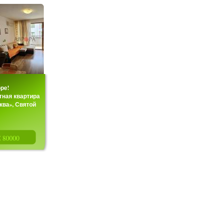
оре!
тная квартира
ква», Святой
едвижимости
» предлагает к...
€ 80000