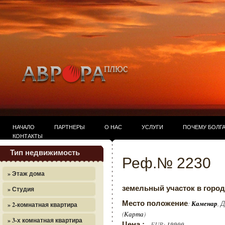
НАЧАЛО
ПАРТНЕРЫ
О НАС
УСЛУГИ
ПОЧЕМУ БОЛГ
КОНТАКТЫ
Тип недвижимость
Реф.№ 2230
» Этаж дома
земельный участок в горо
» Студия
Место положение
:
, 
Каменар
» 2-комнатная квартира
(
)
Карта
» 3-х комнатная квартира
Цена :
EUR:
19900