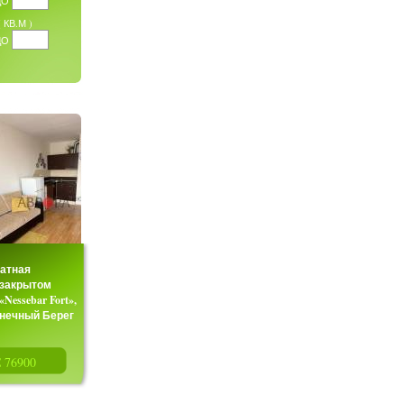
ДО
КВ.М )
ДО
атная
 закрытом
Nessebar Fort»,
лнечный Берег
едвижимости
» предлагает к...
€ 76900