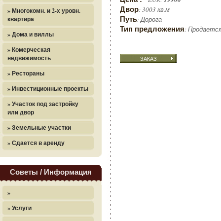
Двор
: 3003 кв.м
» Многокомн. и 2-х уровн.
квартира
Путь
: Дорога
Тип предложения
: Продаетс
» Дома и виллы
» Комерческая
недвижимость
ЗАКАЗ
» Рестораны
» Инвестиционные проекты
» Участок под застройку
или двор
» Земельные участки
» Сдается в аренду
Советы / Информация
»
» Услуги