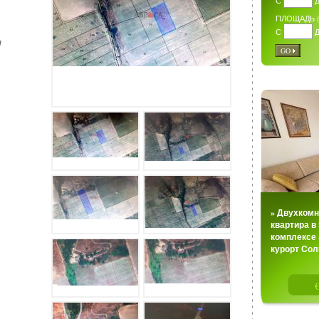
С
ПЛОЩАДЬ ( 
С
я
GO
» Двухкомн
квартира в
комплексе «
курорт Со
Агентство н
«Аврора Плюс