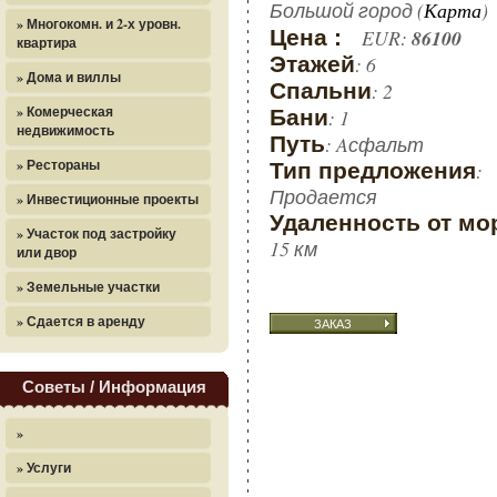
Большой город (
)
Карта
» Многокомн. и 2-х уровн.
Цена :
EUR:
86100
квартира
Этажей
: 6
» Дома и виллы
Спальни
: 2
» Комерческая
Бани
: 1
недвижимость
Путь
: Aсфальт
» Рестораны
Тип предложения
:
Продается
» Инвестиционные проекты
Удаленность от мо
» Участок под застройку
15 км
или двор
» Земельные участки
» Сдается в аренду
ЗАКАЗ
Советы / Информация
»
» Услуги