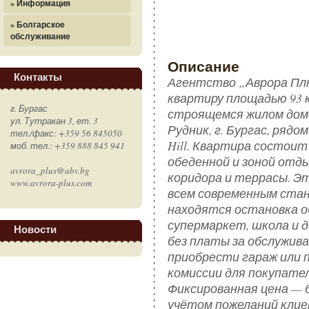
» Информация
» Болгарское
обслуживание
Описание
Контакты
Агентство „Аврора Пл
квартиру площадью 93 к
г. Бургас
строящемся жилом доме 
ул. Тутракан 3, ет. 3
Рудник, г. Бургас, рядо
тел./факс: +359 56 845050
Hill. Квартира состоит
моб. тел.: +359 888 845 941
обеденной и зоной отды
avrora_plus@abv.bg
коридора и террасы. 
www.avrora-plus.com
всем современным ста
находятся остановка 
супермаркет, школа и д
Новости
без платы за обслужив
приобрести гараж или п
комиссии для покупате
Фиксированная цена — б
учётом пожеланий клие