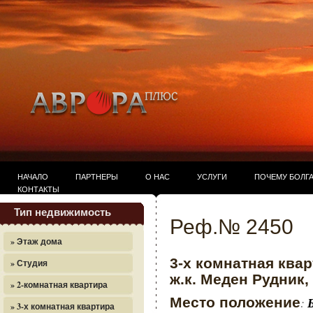
НАЧАЛО
ПАРТНЕРЫ
О НАС
УСЛУГИ
ПОЧЕМУ БОЛГ
КОНТАКТЫ
Тип недвижимость
Реф.№ 2450
» Этаж дома
3-х комнатная ква
» Студия
ж.к. Меден Рудник, 
» 2-комнатная квартира
Место положение
:
» 3-х комнатная квартира