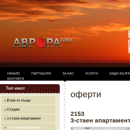
НАЧАЛО
ПАРТНЬОРИ
ЗА НАС
УСЛУГИ
ЗАЩО БЪЛГ
КОНТАКТИ
Тип имот
оферти
» Етаж от къща
» Студио
2153
» 2-стаен апартамент
3-стаен апартамент
»
3-стаен апартамент