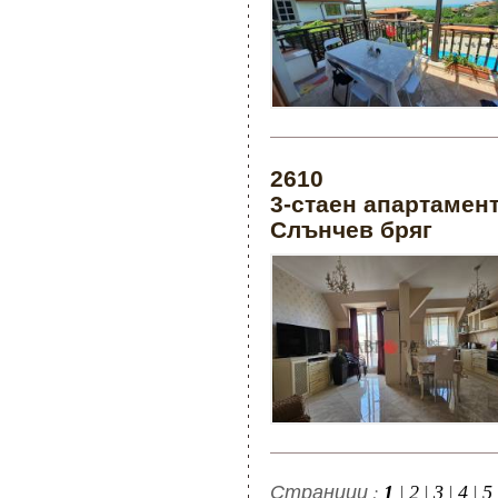
2610
3-стаен апартамент
Слънчев бряг
Страници :
|
|
|
|
1
2
3
4
5