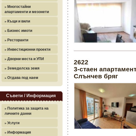
» Многостайни
апартаменти и мезонети
» Къщи и вили
» Бизнес имоти
» Ресторанти
» Инвестиционни проекти
» Дворни места и УПИ
2622
» Земеделска земя
3-стаен апартамент
Слънчев бряг
» Отдава под наем
Съвети / Информация
» Политика за защита на
личните данни
» Услуги
» Информация