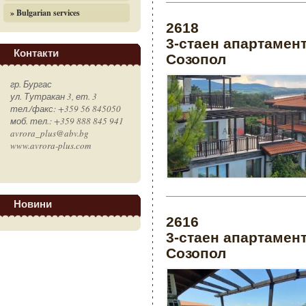
» Bulgarian services
2618
3-стаен апартамент
Контакти
Созопол
гр. Бургас
ул. Тутракан 3, ет. 3
тел./факс: +359 56 845050
моб. тел.: +359 888 845 941
avrora_plus@abv.bg
www.avrora-plus.com
Новини
2616
3-стаен апартамент
Созопол