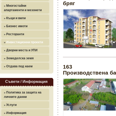
бряг
» Многостайни
апартаменти и мезонети
» Къщи и вили
» Бизнес имоти
» Ресторанти
»
Инвестиционни проекти
» Дворни места и УПИ
» Земеделска земя
163
» Отдава под наем
Производствена ба
Съвети / Информация
» Политика за защита на
личните данни
» Услуги
» Информация