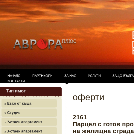
НАЧАЛО
ПАРТНЬОРИ
ЗА НАС
УСЛУГИ
ЗАЩО БЪЛГ
КОНТАКТИ
Тип имот
оферти
» Етаж от къща
» Студио
2161
» 2-стаен апартамент
Парцел с готов про
на жилищна сграда
» 3-стаен апартамент