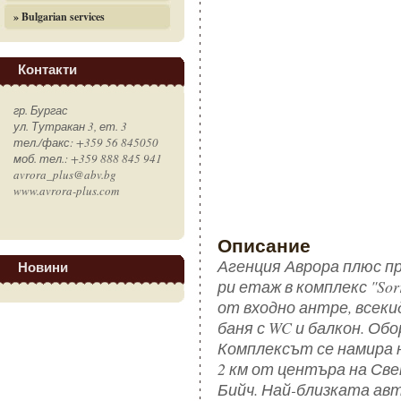
» Bulgarian services
Контакти
гр. Бургас
ул. Тутракан 3, ет. 3
тел./факс: +359 56 845050
моб. тел.: +359 888 845 941
avrora_plus@abv.bg
www.avrora-plus.com
Описание
Агенция Аврора плюс пре
Новини
ри етаж в комплекс "Sor
от входно антре, всекид
баня с WC и балкон. Обо
Комплексът се намира 
2 км от центъра на Св
Бийч. Най-близката авт