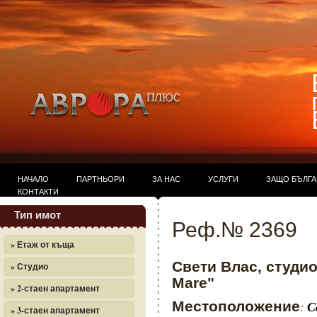
НАЧАЛО
ПАРТНЬОРИ
ЗА НАС
УСЛУГИ
ЗАЩО БЪЛГ
КОНТАКТИ
Тип имот
Реф.№ 2369
» Етаж от къща
Свети Влас, студио
» Студио
Mare"
» 2-стаен апартамент
Местоположение
:
С
» 3-стаен апартамент