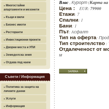
, Курорт (
Влас
Карта на 
» Многостайни
Цена :
EUR:
79900
апартаменти и мезонети
Етажи
: 7
» Къщи и вили
Спални
: 1
» Бизнес имоти
Бани
: 1
Път
: Aсфалт
» Ресторанти
Тип на оферта
: Про
» Инвестиционни проекти
Тип строителство
:
» Дворни места и УПИ
Отдалеченост от м
м
» Земеделска земя
» Отдава под наем
ЗАЯВКА
Съвети / Информация
» Политика за защита на
личните данни
» Услуги
» Информация