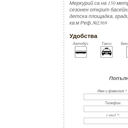
Меркурий са на 150 ме
сезонен открит басейн,
детска площадка, гради
кв.м Реф.№2369
Удобства
Автобус
Такси
Бен
Попълн
Име и фамилия * 
Телефон:
e-mail *: